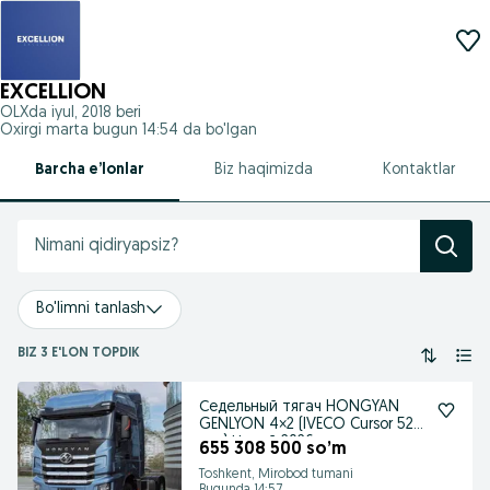
EXCELLION
OLXda
iyul, 2018
beri
Oxirgi marta bugun 14:54 da bo'lgan
Barcha e’lonlar
Biz haqimizda
Kontaktlar
Bo'limni tanlash
BIZ 3 E'LON TOPDIK
Седельный тягач HONGYAN
GENLYON 4×2 (IVECO Cursor 520
л.с.) Новый 2026
655 308 500 so’m
Toshkent, Mirobod tumani